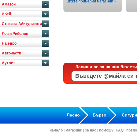
Вижте примерни магазини »
Амазон
Ибей
Стоки за Абитуриенти
Лов и Риболов
На едро
Авточасти
Аутлет
Запиши се за нашия бюлети
Лесно
Бързо
Сигур
начало
|
магазини
|
за нас
|
помощ?
|
FAQ
|
препо