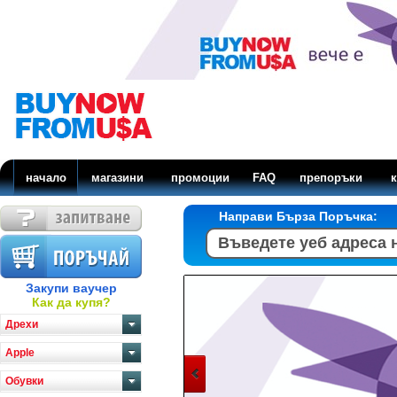
начало
магазини
промоции
FAQ
препоръки
к
Направи Бърза Поръчка:
Закупи ваучер
Как да купя?
Дрехи
Apple
Обувки