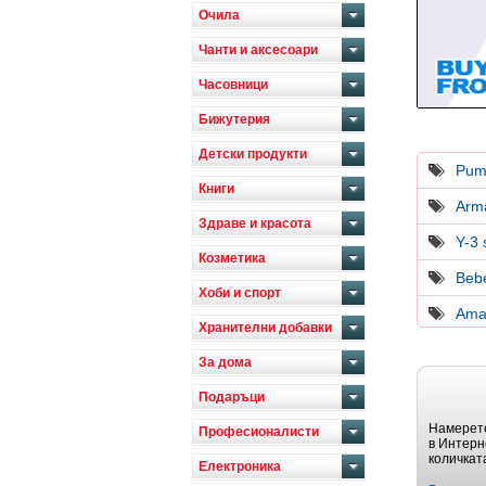
Очила
Чанти и аксесоари
Часовници
Бижутерия
Детски продукти
Pum
Книги
Arm
Здраве и красота
Y-3 
Козметика
Beb
Хоби и спорт
Ama
Хранителни добавки
За дома
Подаръци
Намерете
Професионалисти
в Интерн
количкат
Електроника