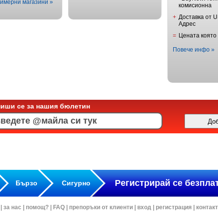
имерни магазини »
комисионна
+
Доставка от 
Адрес
=
Цената която
Повече инфо »
пиши се за нашия бюлетин
Регистрирай се безпла
Бързо
Сигурно
|
за нас
|
помощ?
|
FAQ
|
препоръки от клиенти
|
вход
|
регистрация
|
контак