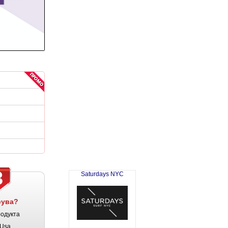
3
Saturdays NYC
рува?
родукта
Usa