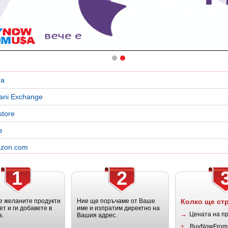
a
ani Exchange
store
e
zon.com
1
2
 желаните продукти
Ние ще поръчаме от Ваше
Колко ще ст
ет и ги добавете в
име и изпратим директно на
→
Цената на п
а.
Вашия адрес.
+
BuyNowFrom