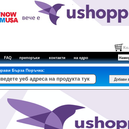
Ко
FAQ
препоръки
контакти
на едро
прави Бърза Поръчка: