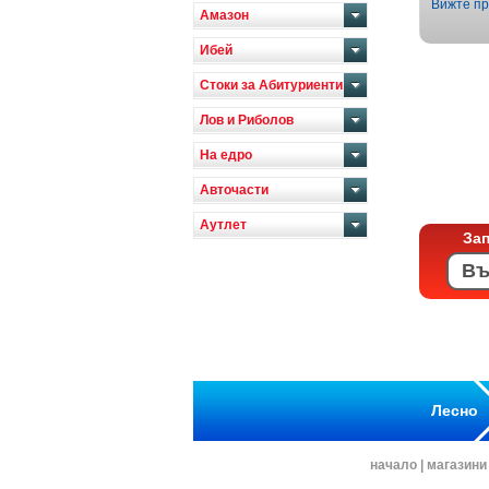
Вижте пр
Амазон
Ибей
Стоки за Абитуриенти
Лов и Риболов
На едро
Авточасти
Аутлет
За
Лесно
начало
|
магазини