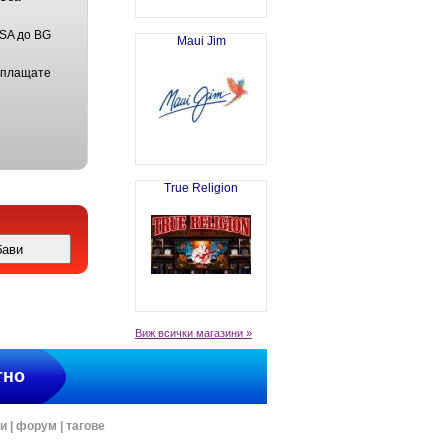
USA до BG
Maui Jim
 плащате
True Religion
Виж всички магазини »
тно
ти
|
форум
|
тагове