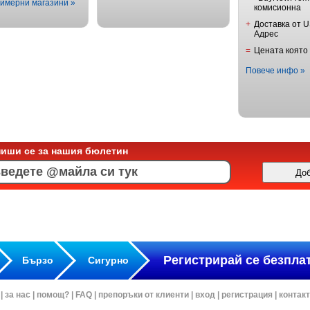
имерни магазини »
комисионна
+
Доставка от 
Адрес
=
Цената която
Повече инфо »
пиши се за нашия бюлетин
Регистрирай се безпла
Бързо
Сигурно
|
за нас
|
помощ?
|
FAQ
|
препоръки от клиенти
|
вход
|
регистрация
|
контак