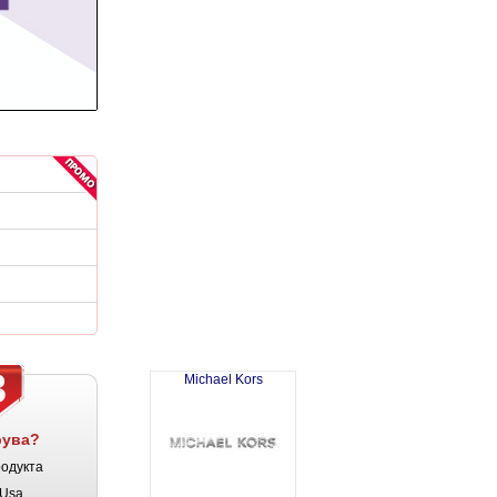
3
Michael Kors
рува?
родукта
Usa