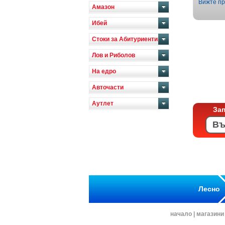
Вижте пр
Амазон
Ибей
Стоки за Абитуриенти
Лов и Риболов
На едро
Авточасти
Аутлет
За
Лесно
начало
|
магазини