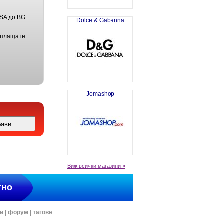
USA до BG
Dolce & Gabanna
 плащате
Jomashop
Виж всички магазини »
тно
ти
|
форум
|
тагове