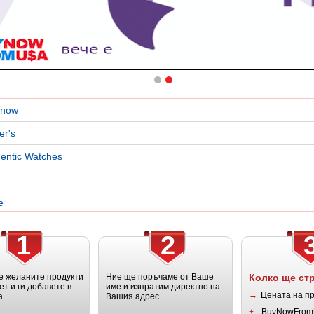
snow
er's
entic Watches
e
1
2
 желаните продукти
Ние ще поръчаме от Ваше
Колко ще ст
ет и ги добавете в
име и изпратим директно на
→
Цената на п
а.
Вашия адрес.
+
BuyNowFrom