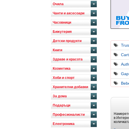
Очила
Чанти и аксесоари
Часовници
Бижутерия
Детски продукти
Tru
Книги
Cart
Здраве и красота
Auth
Козметика
Gap
Хоби и спорт
Beb
Хранителни добавки
За дома
Подаръци
Намерете
Професионалисти
в Интерн
количкат
Електроника