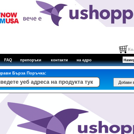
Ко
FAQ
препоръки
контакти
на едро
прави Бърза Поръчка: